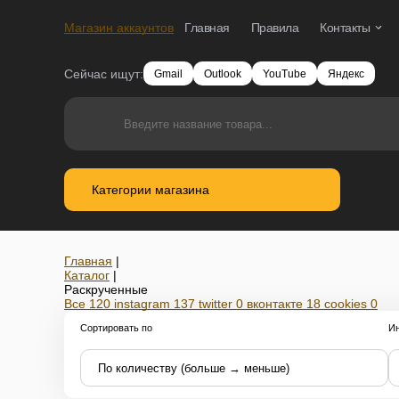
Магазин аккаунтов
Главная
Правила
Контакты
Сейчас ищут:
Gmail
Outlook
YouTube
Яндекс
Категории магазина
Главная
|
Каталог
|
Раскрученные
Все
120
instagram
137
twitter
0
вконтакте
18
сookies
0
Сортировать по
Ин