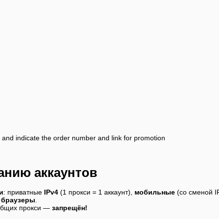
ts and indicate the order number and link for promotion
анию аккаунтов
и
: приватные
IPv4
(1 прокси = 1 аккаунт),
мобильные
(со сменой I
 браузеры
.
 общих прокси —
запрещён!