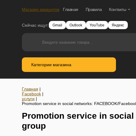
Магазин аккаунтов
Главная
Правила
Контакты
Сейчас ищут:
Gmail
Outlook
YouTube
Яндекс
Категории магазина
Главная
|
Facebook
|
услуги
|
Promotion service in social networks: FACEBOOK/Facebook
Promotion service in socia
group