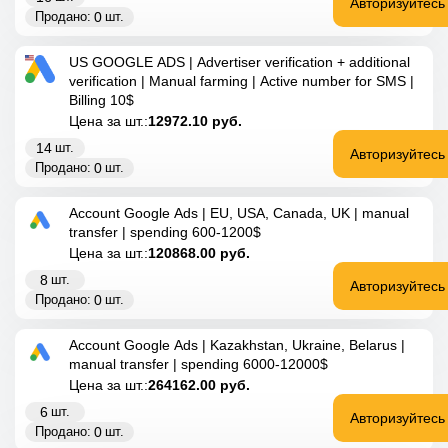
Авторизуйтесь
0
Продано:
шт.
US GOOGLE ADS | Advertiser verification + additional
verification | Manual farming | Active number for SMS |
Billing 10$
Цена за шт.:
12972.10
руб.
14
шт.
Авторизуйтесь
0
Продано:
шт.
Account Google Ads | EU, USA, Canada, UK | manual
transfer | spending 600-1200$
Цена за шт.:
120868.00
руб.
8
шт.
Авторизуйтесь
0
Продано:
шт.
Account Google Ads | Kazakhstan, Ukraine, Belarus |
manual transfer | spending 6000-12000$
Цена за шт.:
264162.00
руб.
6
шт.
Авторизуйтесь
0
Продано:
шт.