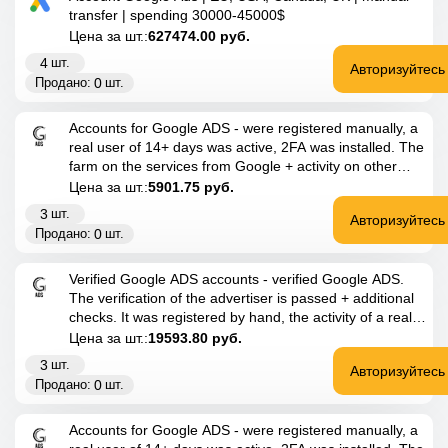
transfer | spending 30000-45000$
Цена за шт.:
627474.00
руб.
4
шт.
Авторизуйтесь
0
Продано:
шт.
Accounts for Google ADS - were registered manually, a
real user of 14+ days was active, 2FA was installed. The
farm on the services from Google + activity on other
sites is ideal for launching advertising. Tall trust!
Цена за шт.:
5901.75
руб.
3
шт.
Авторизуйтесь
0
Продано:
шт.
Verified Google ADS accounts - verified Google ADS.
The verification of the advertiser is passed + additional
checks. It was registered by hand, the activity of a real
user of 14+ days was activity, 2FA was installed. The
Цена за шт.:
19593.80
руб.
farm on the services from Google
3
шт.
Авторизуйтесь
0
Продано:
шт.
Accounts for Google ADS - were registered manually, a