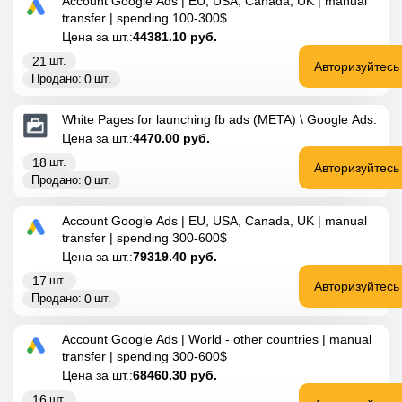
Account Google Ads | EU, USA, Canada, UK | manual
transfer | spending 100-300$
Цена за шт.:
44381.10
руб.
21
шт.
Авторизуйтесь
0
Продано:
шт.
White Pages for launching fb ads (META) \ Google Ads.
Цена за шт.:
4470.00
руб.
18
шт.
Авторизуйтесь
0
Продано:
шт.
Account Google Ads | EU, USA, Canada, UK | manual
transfer | spending 300-600$
Цена за шт.:
79319.40
руб.
17
шт.
Авторизуйтесь
0
Продано:
шт.
Account Google Ads | World - other countries | manual
transfer | spending 300-600$
Цена за шт.:
68460.30
руб.
16
шт.