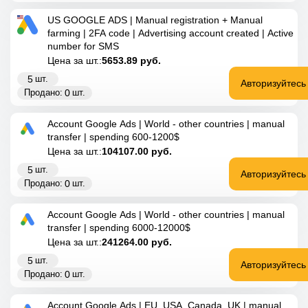
US GOOGLE ADS | Manual registration + Manual
farming | 2FA code | Advertising account created | Active
number for SMS
Цена за шт.:
5653.89
руб.
5
шт.
Авторизуйтесь
0
Продано:
шт.
Account Google Ads | World - other countries | manual
transfer | spending 600-1200$
Цена за шт.:
104107.00
руб.
5
шт.
Авторизуйтесь
0
Продано:
шт.
Account Google Ads | World - other countries | manual
transfer | spending 6000-12000$
Цена за шт.:
241264.00
руб.
5
шт.
Авторизуйтесь
0
Продано:
шт.
Account Google Ads | EU, USA, Canada, UK | manual