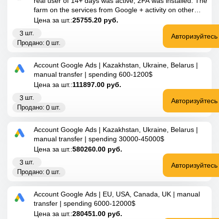
real user of 14+ days was active, 2FA was installed. The
farm on the services from Google + activity on other
sites is ideal for launching advertising. Spend
Цена за шт.:
25755.20
руб.
3
шт.
Авторизуйтесь
0
Продано:
шт.
Account Google Ads | Kazakhstan, Ukraine, Belarus |
manual transfer | spending 600-1200$
Цена за шт.:
111897.00
руб.
3
шт.
Авторизуйтесь
0
Продано:
шт.
Account Google Ads | Kazakhstan, Ukraine, Belarus |
manual transfer | spending 30000-45000$
Цена за шт.:
580260.00
руб.
3
шт.
Авторизуйтесь
0
Продано:
шт.
Account Google Ads | EU, USA, Canada, UK | manual
transfer | spending 6000-12000$
Цена за шт.:
280451.00
руб.